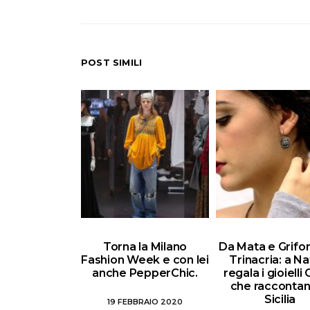
POST SIMILI
Torna la Milano
Da Mata e Grifon
Fashion Week e con lei
Trinacria: a Na
anche PepperChic.
regala i gioielli
che raccontan
Sicilia
19 FEBBRAIO 2020