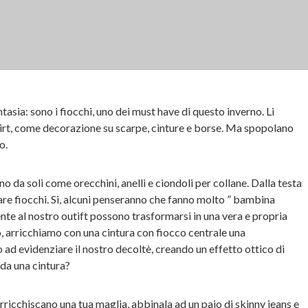
antasia: sono i fiocchi, uno dei must have di questo inverno. Li
hirt, come decorazione su scarpe, cinture e borse. Ma spopolano
o.
no da soli come orecchini, anelli e ciondoli per collane. Dalla testa
giare fiocchi. Si, alcuni penseranno che fanno molto ” bambina
nte al nostro outift possono trasformarsi in una vera e propria
, arricchiamo con una cintura con fiocco centrale una
 ad evidenziare il nostro decoltè, creando un effetto ottico di
 da una cintura?
 arricchiscano una tua maglia, abbinala ad un paio di skinny jeans e