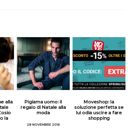
e alla
Pigiama uomo: il
Moveshop: la
tale
regalo di Natale alla
soluzione perfetta se
 Cosio
moda
lui odia uscire a fare
o la
shopping
28 NOVEMBRE 2016