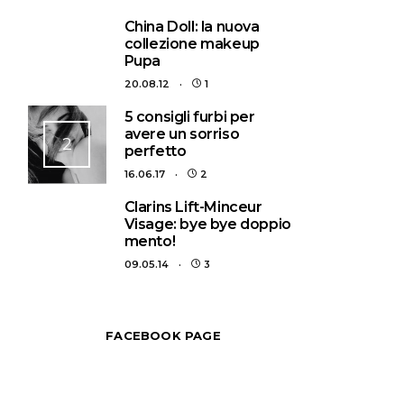
1
China Doll: la nuova
collezione makeup
Pupa
20.08.12
1
5 consigli furbi per
avere un sorriso
2
perfetto
16.06.17
2
3
Clarins Lift-Minceur
Visage: bye bye doppio
mento!
09.05.14
3
FACEBOOK PAGE