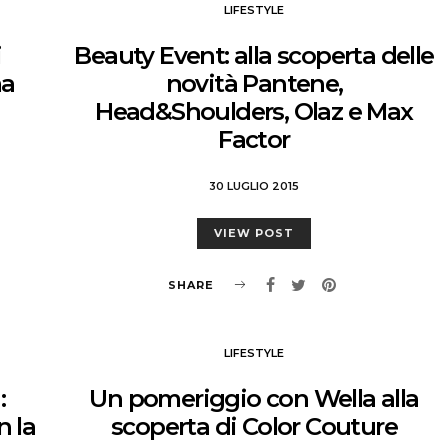
LIFESTYLE
i
Beauty Event: alla scoperta delle
ma
novità Pantene,
Head&Shoulders, Olaz e Max
Factor
30 LUGLIO 2015
VIEW POST
SHARE
LIFESTYLE
:
Un pomeriggio con Wella alla
n la
scoperta di Color Couture