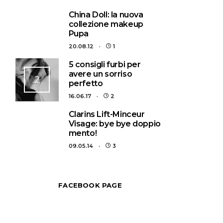
1
China Doll: la nuova
collezione makeup
Pupa
20.08.12
1
5 consigli furbi per
avere un sorriso
2
perfetto
16.06.17
2
3
Clarins Lift-Minceur
Visage: bye bye doppio
mento!
09.05.14
3
FACEBOOK PAGE