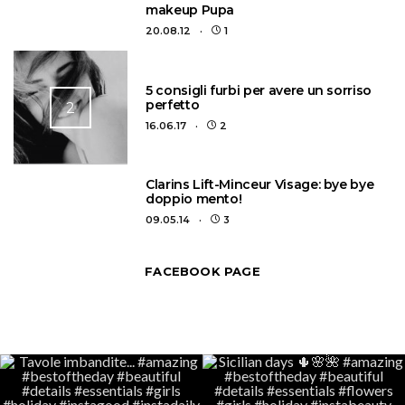
makeup Pupa
20.08.12
1
5 consigli furbi per avere un sorriso
perfetto
2
16.06.17
2
3
Clarins Lift-Minceur Visage: bye bye
doppio mento!
09.05.14
3
FACEBOOK PAGE