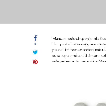
Mancano solo cinque giorni a Pas
Per questa festa così gioiosa, infa
8
per noi. Le forme e i colori, natu
uova super profumati che promott
un’esperienza davvero unica. Ma v