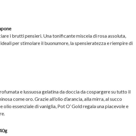
apone
re i brutti pensieri. Una tonificante miscela di rosa assoluta,
i ideali per stimolare il buonumore, la spensieratezza e riempire di
rofumata e lussuosa gelatina da doccia da cospargere su tutto il
nosa come oro. Grazie all’olio d’arancia, alla mirra, al succo
ce olio essenziale di vaniglia, Pot O’ Gold regala una piacevole e
re.
240g