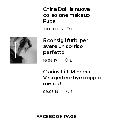
1
China Doll: la nuova
collezione makeup
Pupa
20.08.12
1
5 consigli furbi per
avere un sorriso
2
perfetto
16.06.17
2
3
Clarins Lift-Minceur
Visage: bye bye doppio
mento!
09.05.14
3
FACEBOOK PAGE