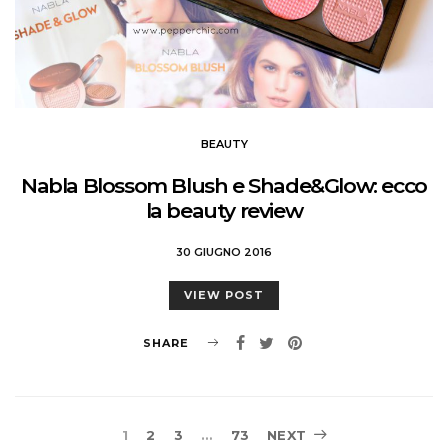
BEAUTY
Nabla Blossom Blush e Shade&Glow: ecco
la beauty review
30 GIUGNO 2016
VIEW POST
SHARE
Navigazione
1
2
3
…
73
NEXT