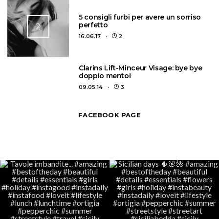
5 consigli furbi per avere un sorriso
perfetto
2
16.06.17
2
3
Clarins Lift-Minceur Visage: bye bye
doppio mento!
09.05.14
3
FACEBOOK PAGE