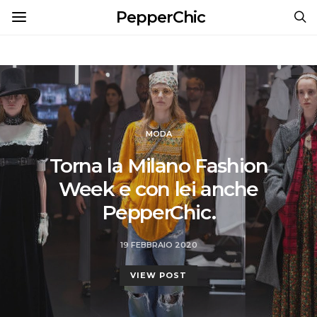
PepperChic
MODA
Torna la Milano Fashion
Week e con lei anche
PepperChic.
19 FEBBRAIO 2020
VIEW POST