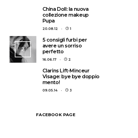
1
China Doll: la nuova
collezione makeup
Pupa
20.08.12
1
5 consigli furbi per
avere un sorriso
2
perfetto
16.06.17
2
3
Clarins Lift-Minceur
Visage: bye bye doppio
mento!
09.05.14
3
FACEBOOK PAGE