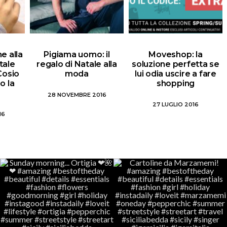
e alla
Pigiama uomo: il
Moveshop: la
tale
regalo di Natale alla
soluzione perfetta se
 Cosio
moda
lui odia uscire a fare
o la
shopping
28 NOVEMBRE 2016
27 LUGLIO 2016
16