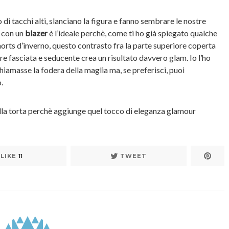
o di tacchi alti, slanciano la figura e fanno sembrare le nostre
 con un
blazer
è l’ideale perchè, come ti ho già spiegato qualche
horts d’inverno, questo contrasto fra la parte superiore coperta
e fasciata e seducente crea un risultato davvero glam. Io l’ho
chiamasse la fodera della maglia ma, se preferisci, puoi
.
sulla torta perchè aggiunge quel tocco di eleganza glamour
LIKE
11
TWEET