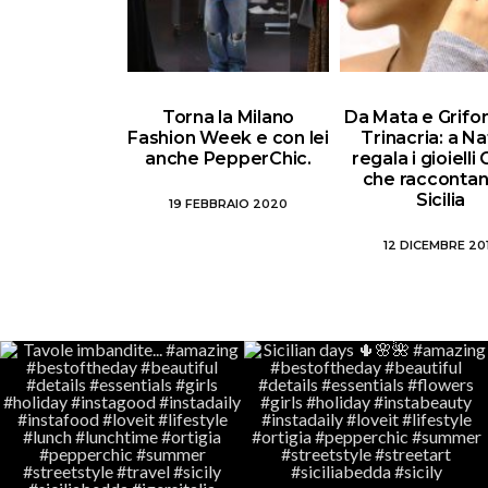
Torna la Milano
Da Mata e Grifon
Fashion Week e con lei
Trinacria: a Na
anche PepperChic.
regala i gioielli
che raccontan
Sicilia
19 FEBBRAIO 2020
12 DICEMBRE 20