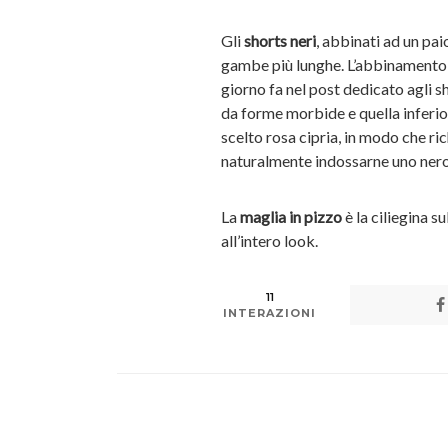
Gli
shorts neri
, abbinati ad un pai
gambe più lunghe. L’abbinamento
giorno fa nel post dedicato agli s
da forme morbide e quella inferior
scelto rosa cipria, in modo che ri
naturalmente indossarne uno nero
La
maglia in pizzo
è la ciliegina 
all’intero look.
11
INTERAZIONI