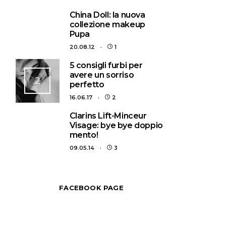
1
China Doll: la nuova
collezione makeup
Pupa
20.08.12
1
5 consigli furbi per
avere un sorriso
2
perfetto
16.06.17
2
3
Clarins Lift-Minceur
Visage: bye bye doppio
mento!
09.05.14
3
FACEBOOK PAGE