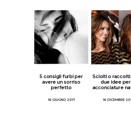
5 consigli furbi per
Sciolti o raccolt
avere un sorriso
due idee per
perfetto
acconciature nat
16 GIUGNO 2017
16 DICEMBRE 20