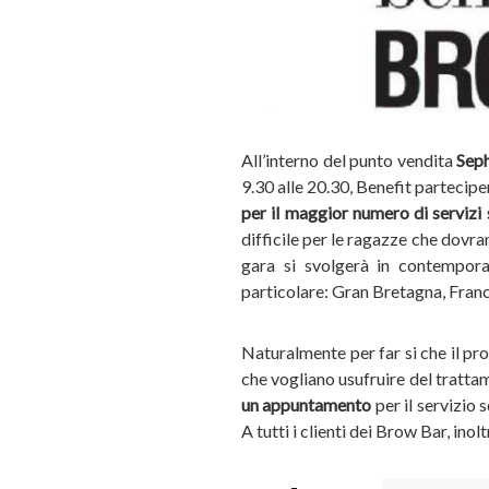
All’interno del punto vendita
Seph
9.30 alle 20.30, Benefit parteciper
per il maggior numero di servizi 
difficile per le ragazze che dovr
gara si svolgerà in contemporan
particolare: Gran Bretagna, Franc
Naturalmente per far si che il pr
che vogliano usufruire del trattam
un appuntamento
per il servizio 
A tutti i clienti dei Brow Bar, inol