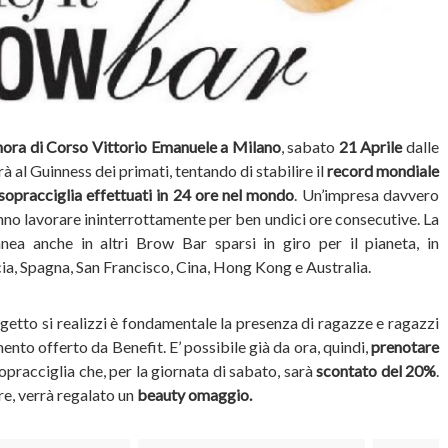
ora di Corso Vittorio Emanuele a Milano
, sabato
21 Aprile
dalle
à al Guinness dei primati, tentando di stabilire il
record mondiale
sopracciglia effettuati in 24 ore nel mondo
. Un’impresa davvero
anno lavorare ininterrottamente per ben undici ore consecutive. La
ea anche in altri Brow Bar sparsi in giro per il pianeta, in
ia, Spagna, San Francisco, Cina, Hong Kong e Australia.
ogetto si realizzi è fondamentale la presenza di ragazze e ragazzi
ento offerto da Benefit. E’ possibile già da ora, quindi,
prenotare
sopracciglia che, per la giornata di sabato, sarà
scontato del 20%
.
tre, verrà regalato un
beauty omaggio.