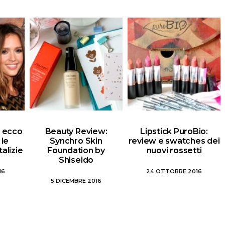
i: ecco
Beauty Review:
Lipstick PuroBio:
 le
Synchro Skin
review e swatches dei
alizie
Foundation by
nuovi rossetti
Shiseido
16
24 OTTOBRE 2016
5 DICEMBRE 2016