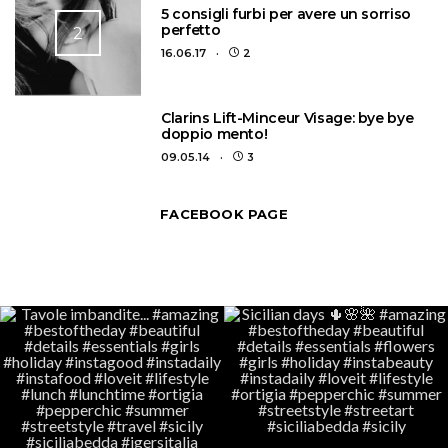
5 consigli furbi per avere un sorriso
perfetto
2
16.06.17
2
3
Clarins Lift-Minceur Visage: bye bye
doppio mento!
09.05.14
3
FACEBOOK PAGE