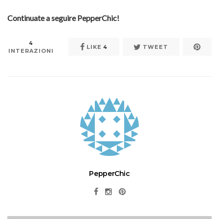
Continuate a seguire PepperChic!
4
LIKE
4
TWEET
INTERAZIONI
PepperChic