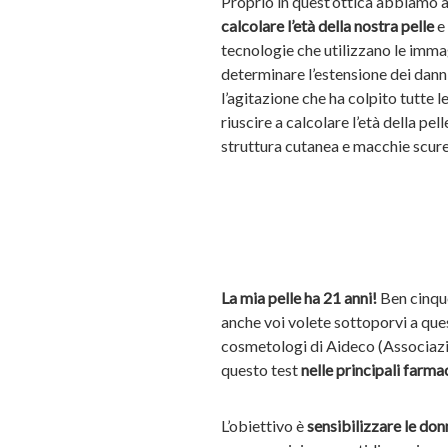
Proprio in quest’ottica abbiamo a
calcolare l’età della nostra pelle
e 
tecnologie che utilizzano le immag
determinare l’estensione dei danni
l’agitazione che ha colpito tutte 
riuscire a calcolare l’età della pel
struttura cutanea e macchie scur
La mia pelle ha 21 anni!
Ben cinque
anche voi volete sottoporvi a que
cosmetologi di Aideco (Associazi
questo test
nelle principali farm
L’obiettivo è
sensibilizzare le do