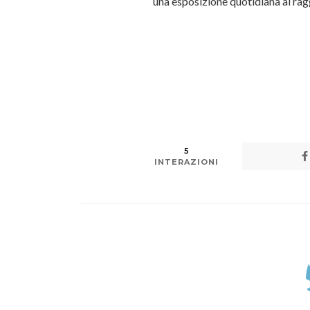
una esposizione quotidiana ai rag
5
INTERAZIONI