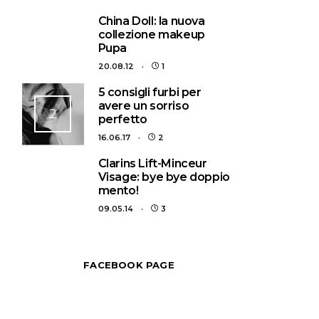
1
China Doll: la nuova
collezione makeup
Pupa
20.08.12
1
5 consigli furbi per
avere un sorriso
2
perfetto
16.06.17
2
3
Clarins Lift-Minceur
Visage: bye bye doppio
mento!
09.05.14
3
FACEBOOK PAGE