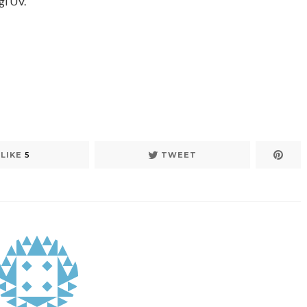
gi UV.
LIKE
5
TWEET