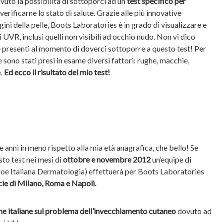
vuto la possibilità di sottoporci ad un
test specifico per
verificarne lo stato di salute. Grazie alle più innovative
ini della pelle, Boots Laboratories è in grado di visualizzare e
 UVR, inclusi quelli non visibili ad occhio nudo. Non vi dico
le presenti al momento di doverci sottoporre a questo test! Per
le sono stati presi in esame diversi fattori: rughe, macchie,
e.
Ed ecco il risultato del mio test!
 anni in meno rispetto alla mia età anagrafica, che bello! Se
sto test nei mesi di
ottobre e novembre 2012
un’equipe di
oe Italiana Dermatologia) effettuerà per Boots Laboratories
acie di Milano, Roma e Napoli.
nne italiane sul problema dell’invecchiamento cutaneo
dovuto ad