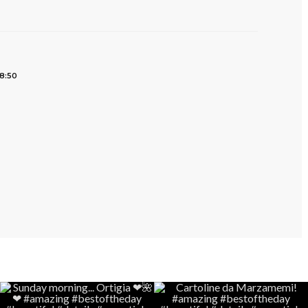
8:50
: