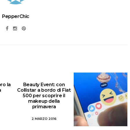
PepperChic
ro la
Beauty Event: con
a
Collistar a bordo di Fiat
500 per scoprire il
makeup della
primavera
2 MARZO 2016