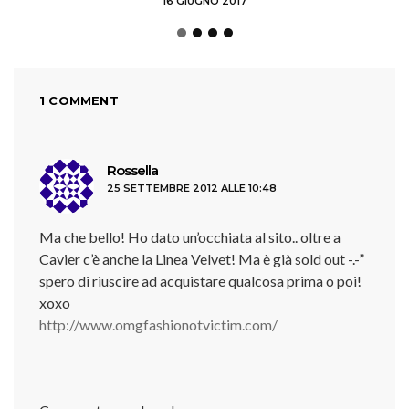
16 GIUGNO 2017
1 COMMENT
ha
Rossella
25 SETTEMBRE 2012 ALLE 10:48
detto:
Ma che bello! Ho dato un’occhiata al sito.. oltre a
Cavier c’è anche la Linea Velvet! Ma è già sold out -.-”
spero di riuscire ad acquistare qualcosa prima o poi!
xoxo
http://www.omgfashionotvictim.com/