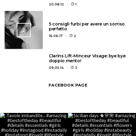
20.08.12
1
5 consigli furbi per avere un sorriso
perfetto
2
16.06.17
2
3
Clarins Lift-Minceur Visage: bye bye
doppio mento!
09.05.14
3
FACEBOOK PAGE