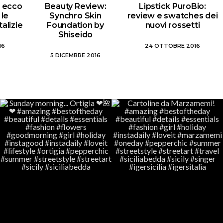
i: ecco
Beauty Review:
Lipstick PuroBio:
 le
Synchro Skin
review e swatches dei
alizie
Foundation by
nuovi rossetti
Shiseido
16
24 OTTOBRE 2016
5 DICEMBRE 2016