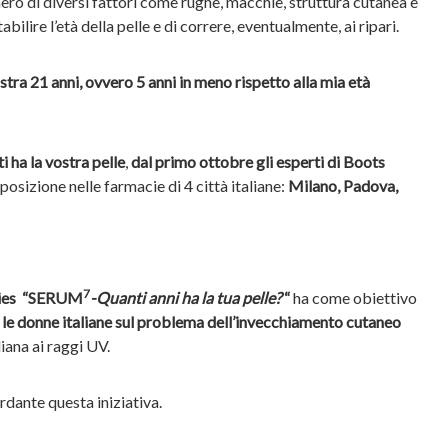
ero di diversi fattori come rughe, macchie, struttura cutanea e
bilire l’età della pelle e di correre, eventualmente, ai ripari.
tra 21 anni, ovvero 5 anni in meno rispetto alla mia età
i ha la vostra pelle
,
dal primo ottobre gli esperti di Boots
posizione nelle farmacie di 4 città italiane:
Milano, Padova,
7
es “
SERUM
-Quanti anni ha la tua pelle?
“
ha come obiettivo
 le donne italiane sul problema dell’invecchiamento cutaneo
ana ai raggi UV.
rdante questa iniziativa.