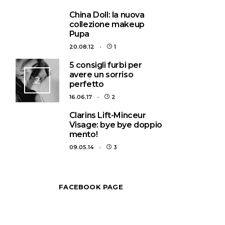
1
China Doll: la nuova
collezione makeup
Pupa
20.08.12
1
5 consigli furbi per
avere un sorriso
2
perfetto
16.06.17
2
3
Clarins Lift-Minceur
Visage: bye bye doppio
mento!
09.05.14
3
FACEBOOK PAGE