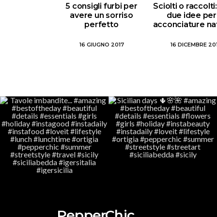
5 consigli furbi per
Sciolti o raccolt
avere un sorriso
due idee per
perfetto
acconciature nat
16 GIUGNO 2017
16 DICEMBRE 20
PepperChic