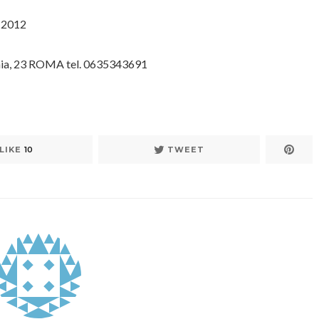
 2012
ia, 23 ROMA tel. 0635343691
LIKE
10
TWEET