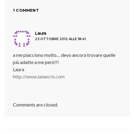
1 COMMENT
ha
Laura
23 OTTOBRE 2012 ALLE 18:41
detto:
a me piacciono molto… devo ancora trovare quelle
più adatte a me però!!!
Laura
http://www.iaiaecris.com
Comments are closed.