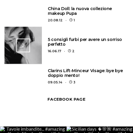
1
China Doll: la nuova collezione
makeup Pupa
20.08.12
1
5 consigli furbi per avere un sorriso
perfetto
2
16.06.17
2
3
Clarins Lift-Minceur Visage: bye bye
doppio mento!
09.05.14
3
FACEBOOK PAGE