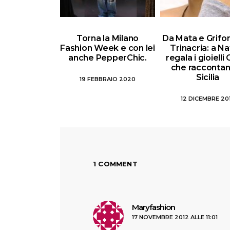
Torna la Milano
Da Mata e Grifon
Fashion Week e con lei
Trinacria: a Na
anche PepperChic.
regala i gioielli
che raccontan
Sicilia
19 FEBBRAIO 2020
12 DICEMBRE 20
1 COMMENT
ha
Maryfashion
17 NOVEMBRE 2012 ALLE 11:01
detto: