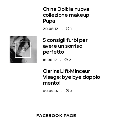
1
China Doll: la nuova
collezione makeup
Pupa
20.08.12
1
5 consigli furbi per
avere un sorriso
2
perfetto
16.06.17
2
3
Clarins Lift-Minceur
Visage: bye bye doppio
mento!
09.05.14
3
FACEBOOK PAGE