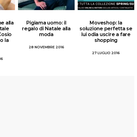
e alla
Pigiama uomo: il
Moveshop: la
tale
regalo di Natale alla
soluzione perfetta se
 Cosio
moda
lui odia uscire a fare
o la
shopping
28 NOVEMBRE 2016
27 LUGLIO 2016
16