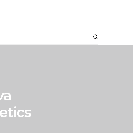
va
etics