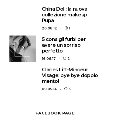
1
China Doll: la nuova
collezione makeup
Pupa
20.08.12
1
5 consigli furbi per
avere un sorriso
2
perfetto
16.06.17
2
3
Clarins Lift-Minceur
Visage: bye bye doppio
mento!
09.05.14
3
FACEBOOK PAGE