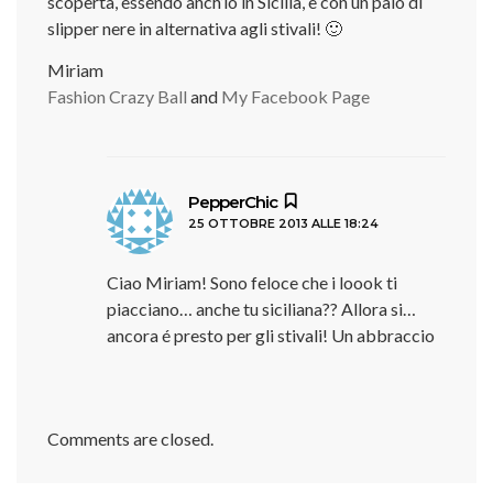
scoperta, essendo anch’io in Sicilia, e con un paio di
slipper nere in alternativa agli stivali! 🙂
Miriam
Fashion Crazy Ball
and
My Facebook Page
ha
PepperChic
25 OTTOBRE 2013 ALLE 18:24
detto:
Ciao Miriam! Sono feloce che i loook ti
piacciano… anche tu siciliana?? Allora si…
ancora é presto per gli stivali! Un abbraccio
Comments are closed.