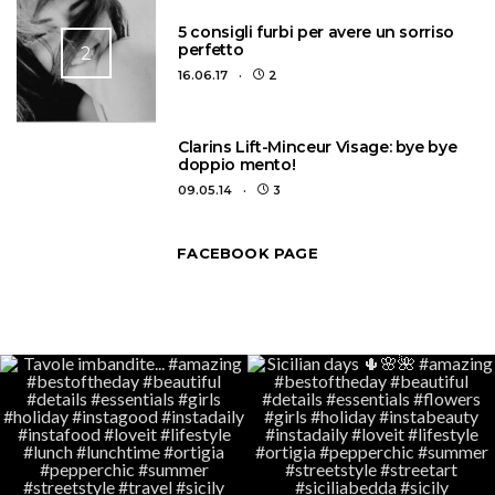
5 consigli furbi per avere un sorriso
perfetto
2
16.06.17
2
3
Clarins Lift-Minceur Visage: bye bye
doppio mento!
09.05.14
3
FACEBOOK PAGE