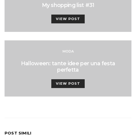
My shopping list #31
VIEW POST
MODA
Halloween: tante idee per una festa
perfetta
VIEW POST
POST SIMILI