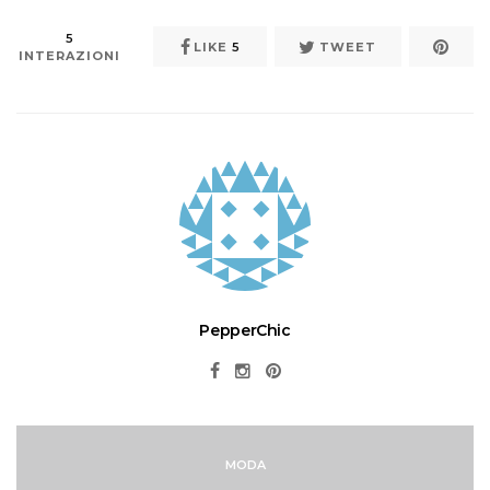
5
LIKE
5
TWEET
INTERAZIONI
PepperChic
MODA