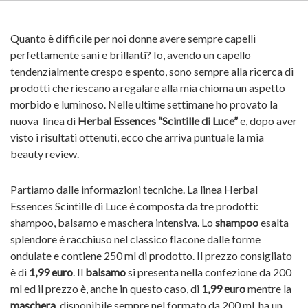
Quanto è difficile per noi donne avere sempre capelli
perfettamente sani e brillanti? Io, avendo un capello
tendenzialmente crespo e spento, sono sempre alla ricerca di
prodotti che riescano a regalare alla mia chioma un aspetto
morbido e luminoso. Nelle ultime settimane ho provato la
nuova linea di
Herbal Essences “Scintille di Luce”
e, dopo aver
visto i risultati ottenuti, ecco che arriva puntuale la mia
beauty review.
Partiamo dalle informazioni tecniche. La linea Herbal
Essences Scintille di Luce è composta da tre prodotti:
shampoo, balsamo e maschera intensiva. Lo
shampoo
esalta
splendore è racchiuso nel classico flacone dalle forme
ondulate e contiene 250 ml di prodotto. Il prezzo consigliato
è di
1,99 euro
. Il
balsamo
si presenta nella confezione da 200
ml ed il prezzo è, anche in questo caso, di
1,99 euro
mentre la
maschera
, disponibile sempre nel formato da 200 ml, ha un