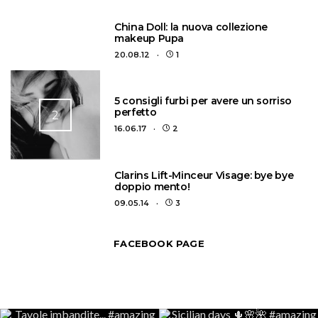
1
China Doll: la nuova collezione
makeup Pupa
20.08.12
1
5 consigli furbi per avere un sorriso
perfetto
2
16.06.17
2
3
Clarins Lift-Minceur Visage: bye bye
doppio mento!
09.05.14
3
FACEBOOK PAGE