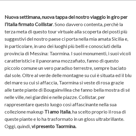
Nuova settimana, nuova tappa del nostro viaggio in giro per
l’Italia firmato Collistar
. Sono davvero contenta, perchè la
terza meta di questo tour virtuale alla scoperta dei posti più
suggestivi del nostro paese ci porta nella mia amata Sicilia e,
in particolare, in uno dei luoghi più belli e conosciuti della
provincia di Messina: Taormina. I suoi monumenti, i suoi vicoli
caratteristici e il panorama mozzafiato, fanno di questo
piccolo comune un vero paradiso terrestre, sempre baciato
dal sole. Oltre al verde delle montagne su cui è situata ed il blu
del mare su cui si affaccia, Taormina si veste di rosa grazie
alle tante piante di Bougainvillea che fanno bella mostra di sé
nelle ville, nei giardini e nelle piazze. Collistar, per
rappresentare questo luogo così affascinante nella sua
collezione makeup
Ti amo Italia
, ha scelto proprio il rosa di
queste piante e lo ha trasformato in un gloss ultrabrillante.
Oggi, quindi,
vi presento Taormina.