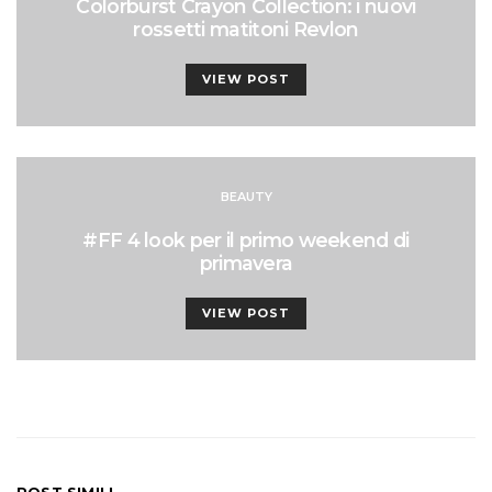
Colorburst Crayon Collection: i nuovi
rossetti matitoni Revlon
VIEW POST
BEAUTY
#FF 4 look per il primo weekend di
primavera
VIEW POST
POST SIMILI