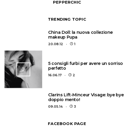
PEPPERCHIC
TRENDING TOPIC
1
China Doll: la nuova collezione
makeup Pupa
20.08.12
1
5 consigli furbi per avere un sorriso
perfetto
2
16.06.17
2
3
Clarins Lift-Minceur Visage: bye bye
doppio mento!
09.05.14
3
FACEBOOK PAGE