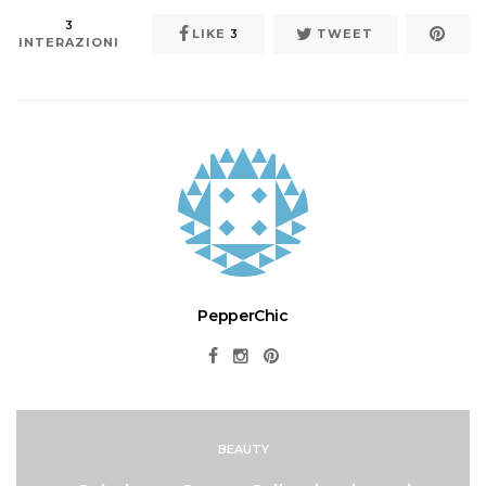
3
LIKE
3
TWEET
INTERAZIONI
PepperChic
BEAUTY