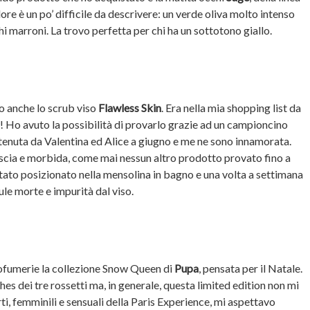
re è un po’ difficile da descrivere: un verde oliva molto intenso
hi marroni. La trovo perfetta per chi ha un sottotono giallo.
o anche lo scrub viso
Flawless Skin
. Era nella mia shopping list da
o! Ho avuto la possibilità di provarlo grazie ad un campioncino
enuta da Valentina ed Alice a giugno e me ne sono innamorata.
liscia e morbida, come mai nessun altro prodotto provato fino a
tato posizionato nella mensolina in bagno e una volta a settimana
lule morte e impurità dal viso.
profumerie la collezione Snow Queen di
Pupa
, pensata per il Natale.
s dei tre rossetti ma, in generale, questa limited edition non mi
ti, femminili e sensuali della Paris Experience, mi aspettavo