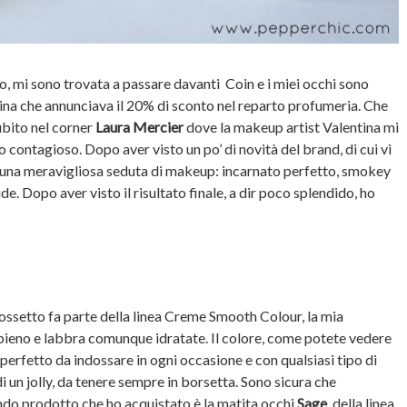
o, mi sono trovata a passare davanti Coin e i miei occhi sono
dina che annunciava il 20% di sconto nel reparto profumeria. Che
ubito nel corner
Laura Mercier
dove la makeup artist Valentina mi
o contagioso. Dopo aver visto un po’ di novità del brand, di cui vi
 una meravigliosa seduta di makeup: incarnato perfetto, smokey
de. Dopo aver visto il risultato finale, a dir poco splendido, ho
ossetto fa parte della linea Creme Smooth Colour, la mia
 pieno e labbra comunque idratate. Il colore, come potete vedere
 perfetto da indossare in ogni occasione e con qualsiasi tipo di
un jolly, da tenere sempre in borsetta. Sono sicura che
ndo prodotto che ho acquistato è la matita occhi
Sage
, della linea