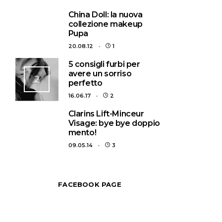
1
China Doll: la nuova
collezione makeup
Pupa
20.08.12
1
5 consigli furbi per
avere un sorriso
2
perfetto
16.06.17
2
3
Clarins Lift-Minceur
Visage: bye bye doppio
mento!
09.05.14
3
FACEBOOK PAGE