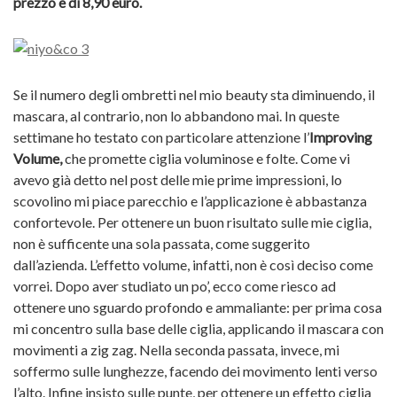
prezzo è di 8,90 euro.
Se il numero degli ombretti nel mio beauty sta diminuendo, il
mascara, al contrario, non lo abbandono mai. In queste
settimane ho testato con particolare attenzione l’
Improving
Volume,
che promette ciglia voluminose e folte. Come vi
avevo già detto nel post delle mie prime impressioni, lo
scovolino mi piace parecchio e l’applicazione è abbastanza
confortevole. Per ottenere un buon risultato sulle mie ciglia,
non è sufficente una sola passata, come suggerito
dall’azienda. L’effetto volume, infatti, non è così deciso come
vorrei. Dopo aver studiato un po’, ecco come riesco ad
ottenere uno sguardo profondo e ammaliante: per prima cosa
mi concentro sulla base delle ciglia, applicando il mascara con
movimenti a zig zag. Nella seconda passata, invece, mi
soffermo sulle lunghezze, facendo dei movimento lenti verso
l’alto. Infine insisto sulle punte, per ottenere un effetto ciglia