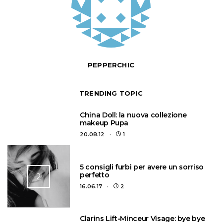
PEPPERCHIC
TRENDING TOPIC
1
China Doll: la nuova collezione
makeup Pupa
20.08.12
1
5 consigli furbi per avere un sorriso
perfetto
2
16.06.17
2
3
Clarins Lift-Minceur Visage: bye bye