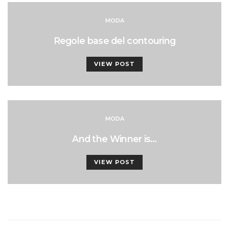
MODA
Regole base del contouring
VIEW POST
MODA
And the Winner is…
VIEW POST