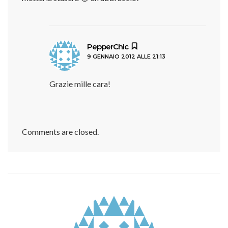
ha
PepperChic
9 GENNAIO 2012 ALLE 21:13
detto:
Grazie mille cara!
Comments are closed.