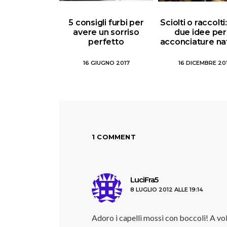
5 consigli furbi per
Sciolti o raccolt
avere un sorriso
due idee per
perfetto
acconciature nat
16 GIUGNO 2017
16 DICEMBRE 20
1 COMMENT
ha
LuciFra5
8 LUGLIO 2012 ALLE 19:14
detto:
Adoro i capelli mossi con boccoli! A volt