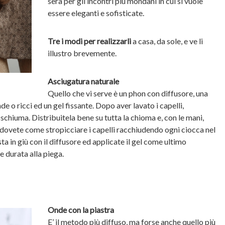
sera per gli incontri più mondani in cui si vuole
essere eleganti e sofisticate.
Tre i modi per realizzarli
a casa, da sole, e ve li
illustro brevemente.
Asciugatura naturale
Quello che vi serve è un phon con diffusore, una
e o ricci ed un gel fissante. Dopo aver lavato i capelli,
 schiuma. Distribuitela bene su tutta la chioma e, con le mani,
: dovete come stropicciare i capelli racchiudendo ogni ciocca nel
a in giù con il diffusore ed applicate il gel come ultimo
 durata alla piega.
Onde con la piastra
E’ il metodo più diffuso, ma forse anche
quello più