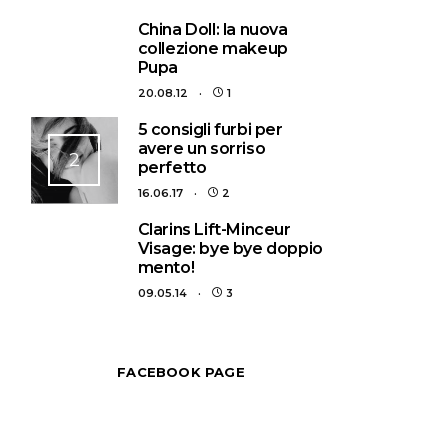
1
China Doll: la nuova
collezione makeup
Pupa
20.08.12
1
5 consigli furbi per
avere un sorriso
2
perfetto
16.06.17
2
3
Clarins Lift-Minceur
Visage: bye bye doppio
mento!
09.05.14
3
FACEBOOK PAGE