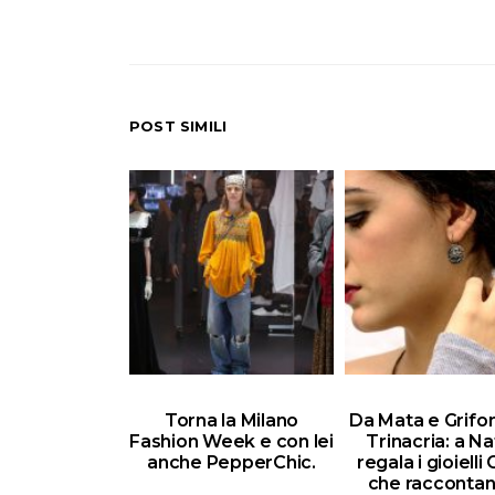
POST SIMILI
Torna la Milano
Da Mata e Grifon
Fashion Week e con lei
Trinacria: a Na
anche PepperChic.
regala i gioielli
che raccontan