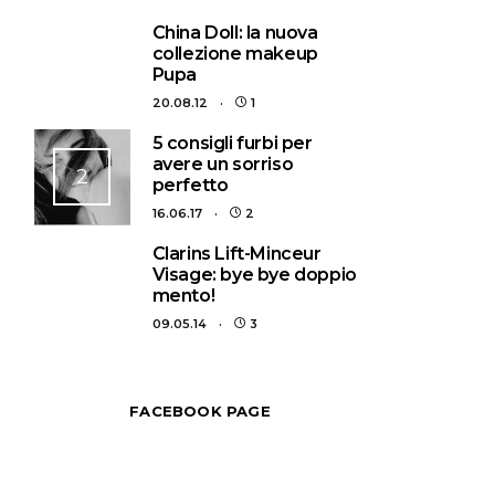
1
China Doll: la nuova
collezione makeup
Pupa
20.08.12
1
5 consigli furbi per
avere un sorriso
2
perfetto
16.06.17
2
3
Clarins Lift-Minceur
Visage: bye bye doppio
mento!
09.05.14
3
FACEBOOK PAGE