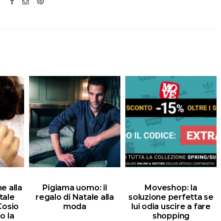
e alla
Pigiama uomo: il
Moveshop: la
tale
regalo di Natale alla
soluzione perfetta se
 Cosio
moda
lui odia uscire a fare
o la
shopping