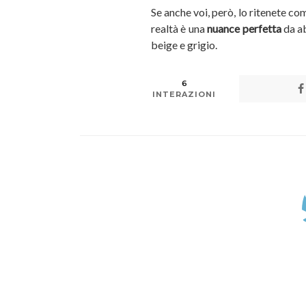
Se anche voi, però, lo ritenete com
realtà è una
nuance perfetta
da ab
beige e grigio.
6
INTERAZIONI