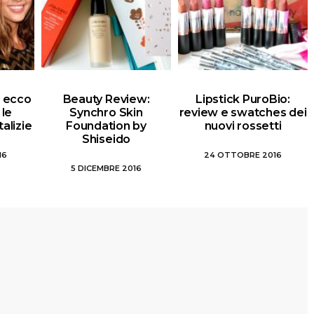
i: ecco
Beauty Review:
Lipstick PuroBio:
 le
Synchro Skin
review e swatches dei
alizie
Foundation by
nuovi rossetti
Shiseido
16
24 OTTOBRE 2016
5 DICEMBRE 2016