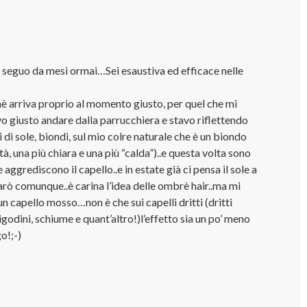
e seguo da mesi ormai…Sei esaustiva ed efficace nelle
è arriva proprio al momento giusto, per quel che mi
 giusto andare dalla parrucchiera e stavo riflettendo
i di sole, biondi, sul mio colre naturale che è un biondo
ità, una più chiara e una più “calda”)..e questa volta sono
aggrediscono il capello..e in estate già ci pensa il sole a
farò comunque..è carina l’idea delle ombrè hair..ma mi
un capello mosso…non è che sui capelli dritti (dritti
igodini, schiume e quant’altro!)l’effetto sia un po’ meno
o!;-)