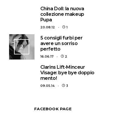
1
China Doll: la nuova
collezione makeup
Pupa
20.08.12
1
5 consigli furbi per
avere un sorriso
2
perfetto
16.06.17
2
3
Clarins Lift-Minceur
Visage: bye bye doppio
mento!
09.05.14
3
FACEBOOK PAGE