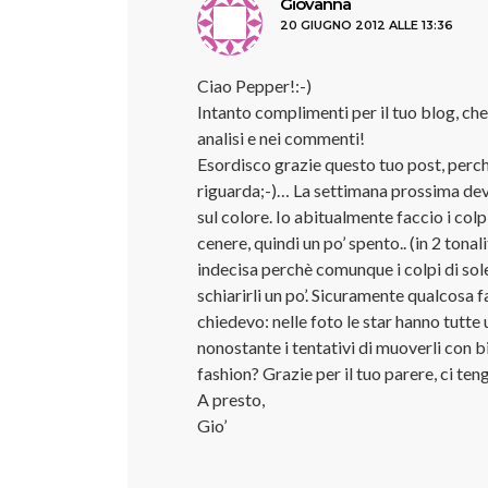
ha
Giovanna
20 GIUGNO 2012 ALLE 13:36
detto:
Ciao Pepper!:-)
Intanto complimenti per il tuo blog, ch
analisi e nei commenti!
Esordisco grazie questo tuo post, perch
riguarda;-)… La settimana prossima devo
sul colore. Io abitualmente faccio i colp
cenere, quindi un po’ spento.. (in 2 tonal
indecisa perchè comunque i colpi di sole 
schiarirli un po’. Sicuramente qualcosa 
chiedevo: nelle foto le star hanno tutte 
nonostante i tentativi di muoverli con b
fashion? Grazie per il tuo parere, ci teng
A presto,
Gio’