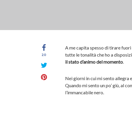
A me capita spesso di tirare fuori
tutte le tonalità che ho a disposiz
20
il stato d’animo del momento
.
Nei giorni in cui mi sento allegra e
Quando mi sento un po’ giù, al cont
l’immancabile nero.