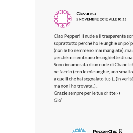
ha
Giovanna
5 NOVEMBRE 2012 ALLE 10:33
detto:
Ciao Pepper! Il nude e il trasparente so
soprattutto perchè ho le unghie un po’
(non le ho nemmeno mai mangiate), ma so
perchè mi sembrano le unghiette di una
Sono innamorata di un nude di Chanel c
ne faccio (con le mie unghie, uno smalto 
a quelli che hai segnalato tu;-).. (in ver
ma non l’ho trovata..)..
Grazie sempre per le tue dritte:-)
Gio’
ha
PepperChic