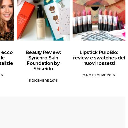
i: ecco
Beauty Review:
Lipstick PuroBio:
 le
Synchro Skin
review e swatches dei
alizie
Foundation by
nuovi rossetti
Shiseido
16
24 OTTOBRE 2016
5 DICEMBRE 2016