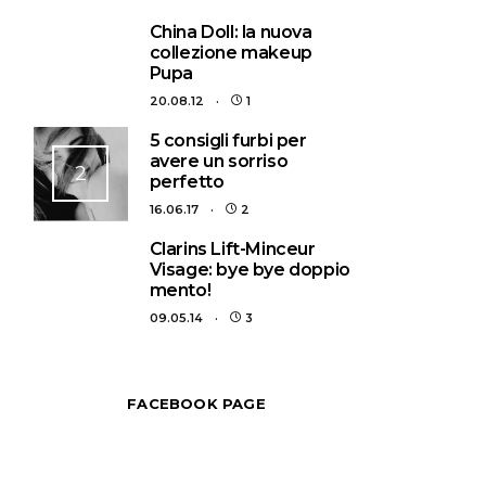
1
China Doll: la nuova
collezione makeup
Pupa
20.08.12
1
5 consigli furbi per
avere un sorriso
2
perfetto
16.06.17
2
3
Clarins Lift-Minceur
Visage: bye bye doppio
mento!
09.05.14
3
FACEBOOK PAGE