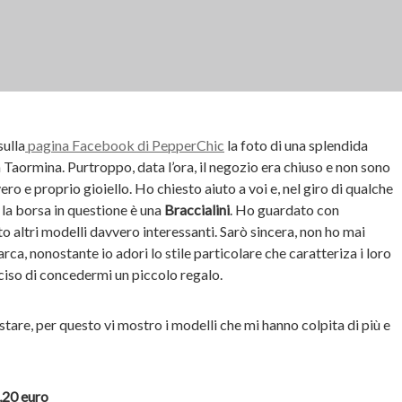
sulla
pagina Facebook di PepperChic
la foto di una splendida
a Taormina. Purtroppo, data l’ora, il negozio era chiuso e non sono
vero e proprio gioiello. Ho chiesto aiuto a voi e, nel giro di qualche
: la borsa in questione è una
Braccialini
. Ho guardato con
to altri modelli davvero interessanti. Sarò sincera, non ho mai
ca, nonostante io adori lo stile particolare che caratteriza i loro
eciso di concedermi un piccolo regalo.
tare, per questo vi mostro i modelli che mi hanno colpita di più e
,20 euro