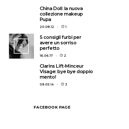
1
China Doll: la nuova
collezione makeup
Pupa
20.08.12
1
5 consigli furbi per
avere un sorriso
2
perfetto
16.06.17
2
3
Clarins Lift-Minceur
Visage: bye bye doppio
mento!
09.05.14
3
FACEBOOK PAGE