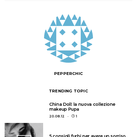
PEPPERCHIC
TRENDING TOPIC
1
China Doll: la nuova collezione
makeup Pupa
20.08.12
1
5 consigli furbi per avere un sorriso