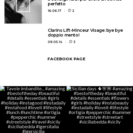
perfetto
2
16.06.17
2
3
Clarins Lift-Minceur Visage: bye bye
doppio mento!
09.05.14
3
FACEBOOK PAGE