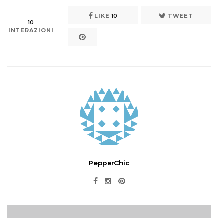
LIKE
10
TWEET
10
INTERAZIONI
PepperChic