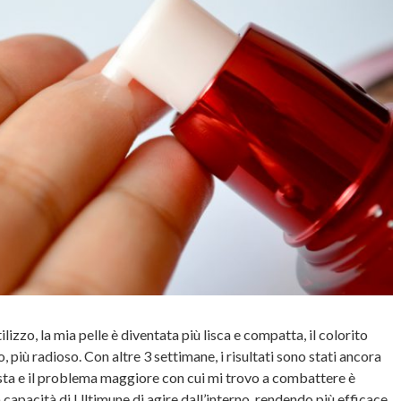
izzo, la mia pelle è diventata più lisca e compatta, il colorito
, più radioso. Con altre 3 settimane, i risultati sono stati ancora
mista e il problema maggiore con cui mi trovo a combattere è
 capacità di Ultimune di agire dall’interno, rendendo più efficace