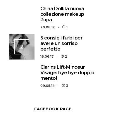
1
China Doll: la nuova
collezione makeup
Pupa
20.08.12
1
5 consigli furbi per
avere un sorriso
2
perfetto
16.06.17
2
3
Clarins Lift-Minceur
Visage: bye bye doppio
mento!
09.05.14
3
FACEBOOK PAGE