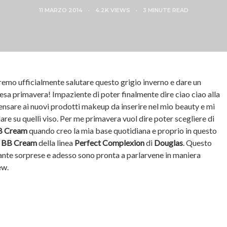
11 MARZO 2014
4.2K VIEWS
3 MINUTE READ
remo ufficialmente salutare questo grigio inverno e dare un
esa primavera! Impaziente di poter finalmente dire ciao ciao alla
pensare ai nuovi prodotti makeup da inserire nel mio beauty e mi
re su quelli viso. Per me primavera vuol dire poter scegliere di
B Cream
quando creo la mia base quotidiana e proprio in questo
g BB Cream
della linea
Perfect Complexion
di
Douglas
. Questo
ante sorprese e adesso sono pronta a parlarvene in maniera
ew.