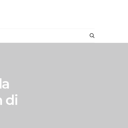
la
 di