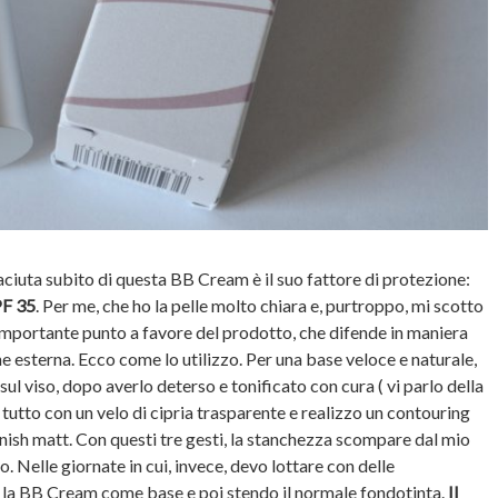
iaciuta subito di questa BB Cream è il suo fattore di protezione:
PF 35
. Per me, che ho la pelle molto chiara e, purtroppo, mi scotto
 importante punto a favore del prodotto, che difende in maniera
ne esterna. Ecco come lo utilizzo. Per una base veloce e naturale,
ul viso, dopo averlo deterso e tonificato con cura ( vi parlo della
 il tutto con un velo di cipria trasparente e realizzo un contouring
inish matt. Con questi tre gesti, la stanchezza scompare dal mio
. Nelle giornate in cui, invece, devo lottare con delle
zo la BB Cream come base e poi stendo il normale fondotinta.
Il