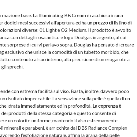
rmazione base. La Illuminating BB Cream è racchiusa in una
er dodici mesi successivi all’apertura ed ha un
prezzo di listino di
 colorazioni diverse: 01 Light e O2 Medium. Il prodotto è avvolto
anca con dettagli rosa antico e logo Doulgas in argento, al cui
nte sorprese di cui vi parlavo sopra. Douglas ha pensato di creare
 esclusivo che unisce la comodità di un tubetto morbido, che
odotto contenuto al suo interno, alla precisione di un erogarote a
gli sprechi.
 stende con estrema facilità sul viso. Basta, inoltre, davvero poco
un risultato impeccabile. La sensazione sulla pelle è quella di un
 che idrata immediatamente ed in profondità.
La coprenza è
 dei prodotti della stessa categoria e questo consente di
vere un colorito uniforme, mantendo il viso estremamente
 oli minerali e parabeni, è arricchita dal DBS Radiance Complex
favorendo l’esfoliazione naturale, affina la grana della pelle