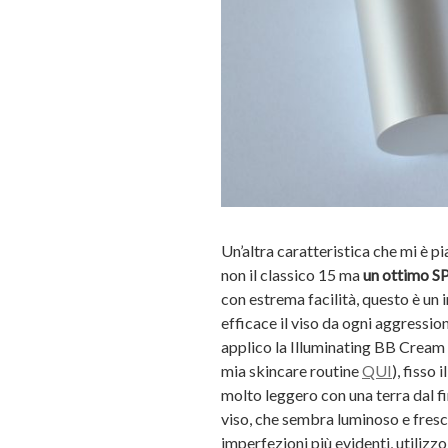
Un’altra caratteristica che mi è p
non il classico 15 ma
un ottimo S
con estrema facilità, questo è un
efficace il viso da ogni aggressio
applico la Illuminating BB Cream s
mia skincare routine
QUI
), fisso
molto leggero con una terra dal f
viso, che sembra luminoso e fresco
imperfezioni più evidenti, utiliz