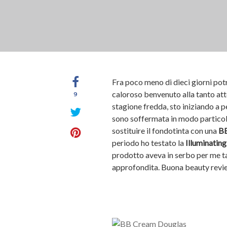
Fra poco meno di dieci giorni pot
caloroso benvenuto alla tanto att
9
stagione fredda, sto iniziando a 
sono soffermata in modo particola
sostituire il fondotinta con una
B
periodo ho testato la
Illuminatin
prodotto aveva in serbo per me t
approfondita. Buona beauty revi