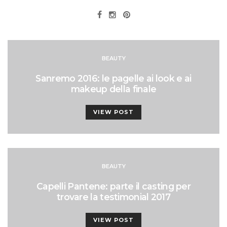
BEAUTY
Sanremo 2016: le pagelle ai look e ai
makeup della finale
VIEW POST
BEAUTY
Capelli Pantene: parte il casting per
trovare la testimonial 2017
VIEW POST