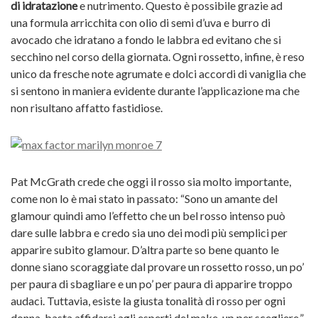
di idratazione
e nutrimento. Questo è possibile grazie ad
una formula arricchita con olio di semi d’uva e burro di
avocado che idratano a fondo le labbra ed evitano che si
secchino nel corso della giornata. Ogni rossetto, infine, è reso
unico da fresche note agrumate e dolci accordi di vaniglia che
si sentono in maniera evidente durante l’applicazione ma che
non risultano affatto fastidiose.
Pat McGrath crede che oggi il rosso sia molto importante,
come non lo è mai stato in passato: “Sono un amante del
glamour quindi amo l’effetto che un bel rosso intenso può
dare sulle labbra e credo sia uno dei modi più semplici per
apparire subito glamour. D’altra parte so bene quanto le
donne siano scoraggiate dal provare un rossetto rosso, un po’
per paura di sbagliare e un po’ per paura di apparire troppo
audaci. Tuttavia, esiste la giusta tonalità di rosso per ogni
donna, basta affidarsi agli esperti del make-up per scegliere.”